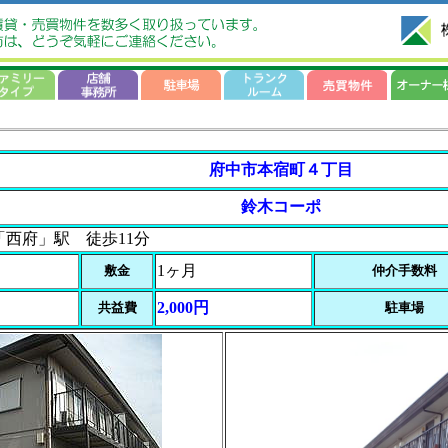
府中市本宿町４丁目
鈴木コーポ
「西府」駅 徒歩11分
1ヶ月
敷金
仲介手数料
2,000円
共益費
駐車場