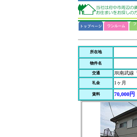
所在地
物件名
JR南武線
交通
1ヶ月
礼金
70,000円
賃料