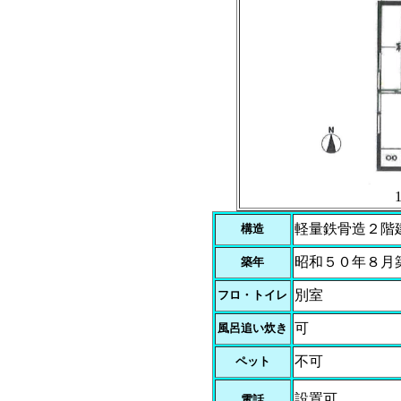
軽量鉄骨造２階
構造
昭和５０年８月
築年
別室
フロ・トイレ
可
風呂追い炊き
不可
ペット
設置可
電話