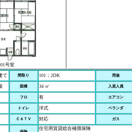
101号室
建て
101：2DK
間取り
用途
築
34 ㎡
面積
入居人員
有
フロ
エアコン
洋式
トイレ
ベランダ
対応
ＣＡＴＶ
ガス
住宅用賃貸総合補償保険
保険