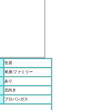
住居
単身/ファミリー
あり
北向き
プロパンガス